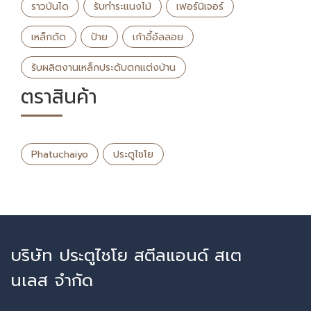
ราวบันได
รับทําระแนงไม้
เฟอร์นิเจอร์
เหล็กดัด
ป้าย
เก้าอี้อัลลอย
รับผลิตงานเหล็กประดับตกแต่งบ้าน
ตราสินค้า
Phatuchaiyo
ประตูไชโย
บริษัท ประตูไชโย สตีลแอนด์ สเต
นเลส จำกัด