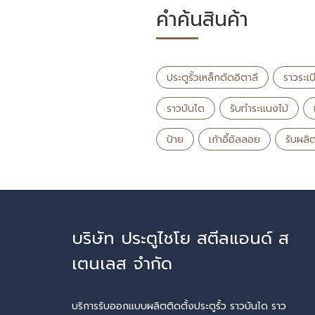
คำค้นสินค้า
ประตูรั้วเหล็กดัดอิตาลี
ราวระเ
ราวบันได
รับทําระแนงไม้
ป้าย
เก้าอี้อัลลอย
รับผลิ
บริษัท ประตูไชโย สตีลแอนด์ ส
เตนเลส จำกัด
บริการรับออกแบบผลิตติดตั้งประตูรั้ว ราวบันได ราว