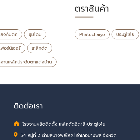
ตราสินค้า
บียงกันตก
ซุ้มโดม
Phatuchaiyo
ประตูไชโย
เฟอร์นิเจอร์
เหล็กดัด
ตงานเหล็กประดับตกแต่งบ้าน
ติดต่อเรา
โรงงานผลิตติดตั้ง เหล็กดัดอิตาลี-ประตูไชโย
54 หมู่ที่ 2 ตำบลบางพลีใหญ่ อำเภอบางพลี จังหวัด